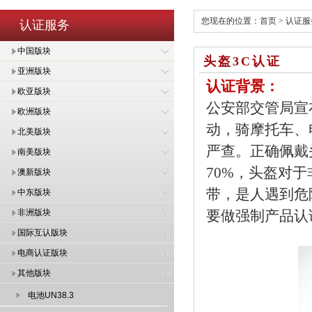
您现在的位置：
首页
>
认证服
认证服务
中国版块
头盔3C认证
亚洲版块
认证背景：
欧亚版块
公安部交管局宣布
欧洲版块
动，骑摩托车、
北美版块
严查。正确佩戴
南美版块
70%，头盔对
澳新版块
带，是人遇到危
中东版块
非洲版块
要做强制产品认
国际互认版块
电商认证版块
其他版块
电池UN38.3