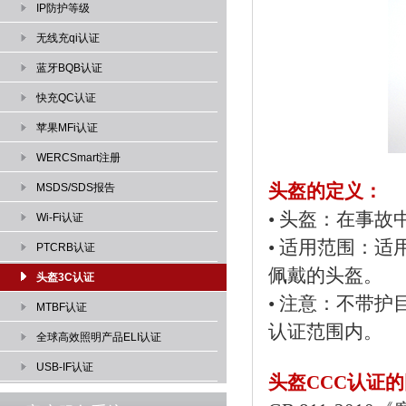
IP防护等级
无线充qi认证
蓝牙BQB认证
快充QC认证
苹果MFi认证
WERCSmart注册
头盔的定义：
MSDS/SDS报告
• 头盔：在事
Wi-Fi认证
•
适用范围：适
PTCRB认证
佩戴的头盔。
头盔3C认证
•
注意：不带护
MTBF认证
认证范围内。
全球高效照明产品ELI认证
USB-IF认证
头盔CCC认证