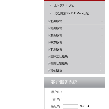
土耳其TSE认证
北欧四国S/N/D/F Mark认证
北美版块
南美版块
澳新版块
中东版块
非洲版块
国际互认版块
电商认证版块
其他版块
客户服务系统
用户名：
密 码：
验证码：