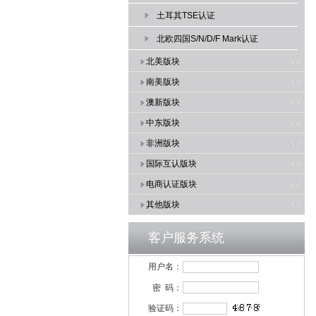
土耳其TSE认证
北欧四国S/N/D/F Mark认证
北美版块
南美版块
澳新版块
中东版块
非洲版块
国际互认版块
电商认证版块
其他版块
客户服务系统
用户名：
密 码：
验证码：