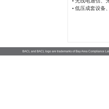
• 无线电通
• 低压成
BACL and BACL logo are trademarks of Bay Area Compliance La