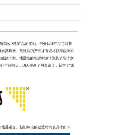
用建筑高效照明产品的奖励。部分认证产品可以获
,具有髙质量、髙性能的产品才有资格获得能源补
业的能效计划、地区性的能源刺激计划及节能计划
7年9月8日，DLC更新了网页设计，新增了“未
年2月18日起接受递交。新旧标准的过渡时间表具体如下：