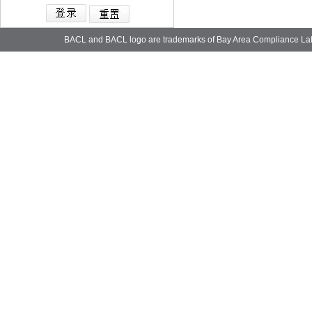
BACL and BACL logo are trademarks of Bay Area Compliance La