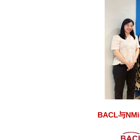
BACL
与NM