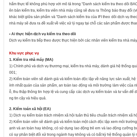
hẩm thực tế không phù hợp với mô tả trong "Danh sách kiểm tra theo dõi BACL
ên bản kiểm tra, kiểm tra viên nhà máy cũng sẽ đưa ra Thông báo thay đổi (viết
khác biệt giữa sản phẩm và "Danh sách kiểm tra của IFI theo dõi dịch vụ theo
nhà máy sẽ đưa ra đề xuất về việc xử lý ngay tại chỗ các sản phẩm được than
• Ai thực hiện dịch vụ kiểm tra theo dõi
Dịch vụ kiểm tra tiếp theo được thực hiện bởi các nhân viên kiểm tra nhà má
Khu vực phục vụ
1. Kiểm tra nhà máy (MA)
1) Chính phủ và dịch vụ thương mại, kiểm tra nhà máy, đánh giá hệ thống qu
001;
2) Kiểm toán viên sẽ đánh giá và kiểm toán độc lập về năng lực sản xuất, hệ t
ính nhất quán của sản phẩm, an toàn lao động và môi trường làm việc của nh
ỗ, thu thập thông tin hợp lệ và cung cấp các dịch vụ kiểm toán và tư vấn đ
ng tin cậy và hiệu quả.
2. Kiểm toán xã hội (EA)
1) Dịch vụ kiểm toán trách nhiệm xã hội tuân thủ tiêu chuẩn trách nhiệm xã 
2) Kiểm toán viên sẽ đánh giá và kiểm toán một cách độc lập xem môi trường
ạnh và an toàn hay không, có sử dụng lao động trẻ em và lao động cưỡng bức
có sự phân biệt đối xử trong ngành hay không và có bất kỳ hệ thống quản lý