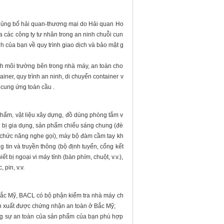
khủng bố hải quan-thương mại do Hải quan Ho
các công ty tư nhân trong an ninh chuỗi cun
h của bạn về quy trình giao dịch và bảo mật g
nh môi trường bên trong nhà máy, an toàn cho
ner, quy trình an ninh, di chuyển container v
 cung ứng toàn cầu .
phẩm, vật liệu xây dựng, đồ dùng phòng tắm v
t bị gia dụng, sản phẩm chiếu sáng chung (đè
ới chức năng nghe gọi), máy bộ đàm cầm tay kh
 tin và truyền thông (bộ định tuyến, cổng kết
ết bị ngoại vi máy tính (bàn phím, chuột, v.v.),
 pin, v.v.
ắc Mỹ, BACL có bộ phận kiểm tra nhà máy ch
sản xuất được chứng nhận an toàn ở Bắc Mỹ;
ằng sự an toàn của sản phẩm của bạn phù hợp