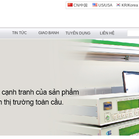
CN/中国
US/USA
KR/Korea
N
TIN TỨC
GIAO BANH
TUYỂN DỤNG
LIÊN HỆ