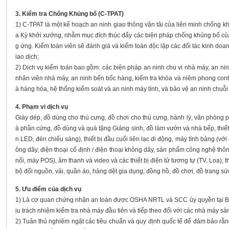
3. Kiểm tra Chống Khủng bố (C-TPAT)
1) C-TPAT là một kế hoạch an ninh giao thông vận tải của liên minh chống 
a Kỳ khởi xướng, nhằm mục đích thúc đẩy các biện pháp chống khủng bố của 
g ứng. Kiểm toán viên sẽ đánh giá và kiểm toán độc lập các đối tác kinh doan
iao dịch;
2) Dịch vụ kiểm toán bao gồm: các biện pháp an ninh chu vi nhà máy, an ni
nhân viên nhà máy, an ninh bến bốc hàng, kiểm tra khóa và niêm phong contai
à hàng hóa, hệ thống kiểm soát và an ninh máy tính, và bảo vệ an ninh chuỗi
4. Phạm vi dịch vụ
Giày dép, đồ dùng cho thú cưng, đồ chơi cho thú cưng, hành lý, văn phòng 
à phần cứng, đồ dùng và quà tặng Giáng sinh, đồ làm vườn và nhà bếp, thiế
n LED, đèn chiếu sáng), thiết bị đầu cuối liên lạc di động, máy tính bảng (v
ông dây, điện thoại cố định / điện thoại không dây, sản phẩm công nghệ thông
nối, máy POS), âm thanh và video và các thiết bị điện tử tương tự (TV, Loa), thi
bộ đổi nguồn, vải, quần áo, hàng dệt gia dụng, đồng hồ, đồ chơi, đồ trang sức,
5. Ưu điểm của dịch vụ
1) Là cơ quan chứng nhận an toàn được OSHA NRTL và SCC ủy quyền tại B
ịu trách nhiệm kiểm tra nhà máy đầu tiên và tiếp theo đối với các nhà máy 
2) Tuân thủ nghiêm ngặt các tiêu chuẩn và quy định quốc tế để đảm bảo r