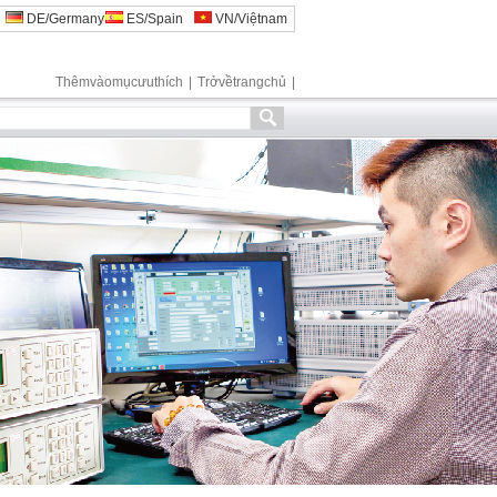
DE/Germany
ES/Spain
VN/Việtnam
Thêmvàomụcưuthích
|
Trởvềtrangchủ
|