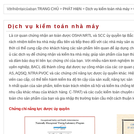
Vịtríhiệntạicủabạn:
TRANG CHỦ
>
PHÁT HIệN
>
Dịch vụ kiểm toán nhà máy
> 
Dịch vụ kiểm toán nhà máy
Là cơ quan chứng nhận an toàn được OSHA NRTL và SCC ủy quyền tại Bắc M
rách nhiệm kiểm tra nhà máy đầu tiên và tiếp theo đối với các nhà máy sản
thời có thể cung cấp cho khách hàng các sản phẩm liên quan để áp dụng c
ủ các dịch vụ để chứng nhận và kiểm tra nhà máy, giúp sản phẩm của bạn th
và đảm bảo duy trì liên tục chứng chỉ của bạn. Với nhiều năm kinh nghiệm tr
uyên nghiệp, BACL đã thành công đạt được sự công nhận của các cơ quan g
AS, AQSIQ, NTRA PVOC và các chứng chỉ năng lực được ủy quyền khác. Hiện t
viên cao cấp, có thể tiến hành kiểm tra độ tin cậy của sản xuất, năng lực sản 
h nhất quán của sản phẩm, kiểm toán trách nhiệm xã hội và kiểm tra chống 
nhu cầu khác nhau của khách hàng. C-TPAT) và các cuộc kiểm toán chuyên 
toàn cho sản phẩm của bạn và gia nhập thị trường toàn cầu một cách thuận l
Chứng chỉ năng lực được ủy quyền