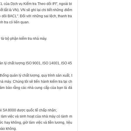
 của Dịch vụ Kiểm tra Theo dõi IFI", ngoài bi
 tắt là VN). VN sẽ ghi lại chi tiết những điểm
 dõi BACL". Đối với những sai lệch, thanh tra
h tra có liên quan.
y từ bộ phận kiểm tra nhà máy.
ản lý chất lượng ISO 9001, ISO 14001, ISO 45
hống quản lý chất lượng, quy trình sản xuất, t
à máy. Chúng tôi sẽ tiến hành kiểm tra tại ch
ể đảm bảo rằng các nhà cung cấp của bạn là đá
hội SA 8000 được quốc tế chấp nhận;
 làm việc và sinh hoạt của nhà máy có lành m
 hay không, giờ làm việc và tiền lương, liệu
 nào không.