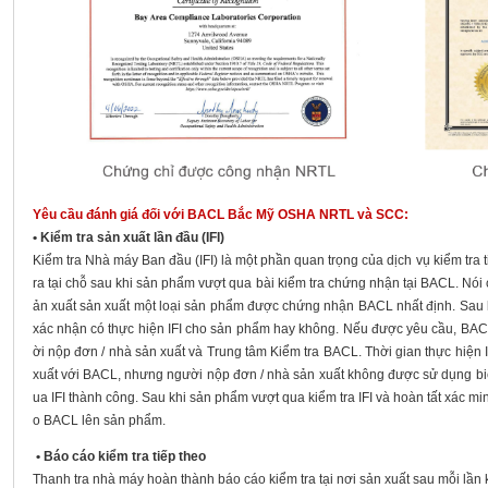
Yêu cầu đánh giá đối với BACL Bắc Mỹ OSHA NRTL và SCC:
• Kiểm tra sản xuất lần đầu (IFI)
Kiểm tra Nhà máy Ban đầu (IFI) là một phần quan trọng của dịch vụ kiểm tra t
ra tại chỗ sau khi sản phẩm vượt qua bài kiểm tra chứng nhận tại BACL. Nói 
ản xuất sản xuất một loại sản phẩm được chứng nhận BACL nhất định. Sau 
xác nhận có thực hiện IFI cho sản phẩm hay không. Nếu được yêu cầu, BAC
ời nộp đơn / nhà sản xuất và Trung tâm Kiểm tra BACL. Thời gian thực hiện 
xuất với BACL, nhưng người nộp đơn / nhà sản xuất không được sử dụng b
ua IFI thành công. Sau khi sản phẩm vượt qua kiểm tra IFI và hoàn tất xác 
o BACL lên sản phẩm.
• Báo cáo kiểm tra tiếp theo
Thanh tra nhà máy hoàn thành báo cáo kiểm tra tại nơi sản xuất sau mỗi lần 