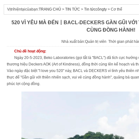
Vịtríhiệntạicủabạn:
TRANG CHỦ
>
TIN TỨC
>
Tin tứccôngty
> Cơ thể
520 VÌ YÊU MÀ ĐẾN丨BACL-DECKERS GẦN GŨI VỚI T
CÙNG ĐỒNG HÀNH!
Nhà xuất bản:Quản trị viên Thời gian phát h
Chủ đề hoạt động:
Ngày 20-5-2023, Beko Laboratories (gọi tắt là "BACL") đã tích cực hưởn
thương hiệu Deckers AOK (Art of Kindness), đồng thời cùng lên kế hoạch và t
Vào ngày đặc biệt "I love you 520" này, BACL và DECKERS vì tình yêu thiên 
thực để "Gần gũi với thiên nhiên sạch, vui vẻ cùng đồng hành", quảng bá quan
phúc lợi cộng đồng.