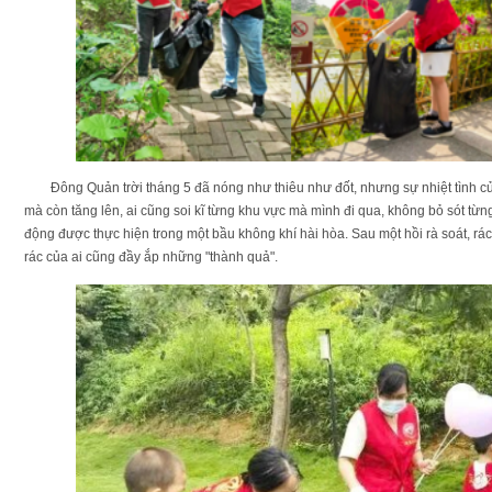
Đông Quản trời tháng 5 đã nóng như thiêu như đốt, nhưng sự nhiệt tình 
mà còn tăng lên, ai cũng soi kĩ từng khu vực mà mình đi qua, không bỏ sót từn
động được thực hiện trong một bầu không khí hài hòa. Sau một hồi rà soát, rá
rác của ai cũng đầy ắp những "thành quả".