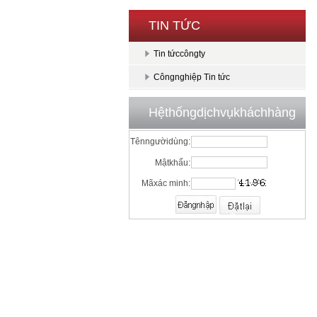
TIN TỨC
Tin tứccôngty
Côngnghiệp Tin tức
Hệthốngdịchvụkháchhàng
Tênngườidùng:
Mậtkhẩu:
Mãxác minh: