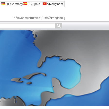
DE/Germany
ES/Spain
VN/Việtnam
Thêmvàomụcưuthích
|
Trởvềtrangchủ
|