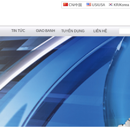
CN/中国
US/USA
KR/Korea
N
TIN TỨC
GIAO BANH
TUYỂN DỤNG
LIÊN HỆ