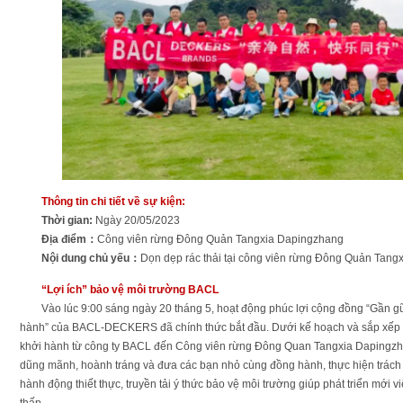
Thông tin chi tiết về sự kiện:
Thời gian:
Ngày 20/05/2023
Địa điểm：
Công viên rừng Đông Quản Tangxia Dapingzhang
Nội dung chủ yếu：
Dọn dẹp rác thải tại công viên rừng Đông Quản Tan
“Lợi ích” bảo vệ môi trường BACL
Vào lúc 9:00 sáng ngày 20 tháng 5, hoạt động phúc lợi cộng đồng “Gần gũ
hành” của BACL-DECKERS đã chính thức bắt đầu. Dưới kế hoạch và sắp xếp
khởi hành từ công ty BACL đến Công viên rừng Đông Quan Tangxia Dapingzha
dũng mãnh, hoành tráng và đưa các bạn nhỏ cùng đồng hành, thực hiện trác
hành động thiết thực, truyền tải ý thức bảo vệ môi trường giúp phát triển mới