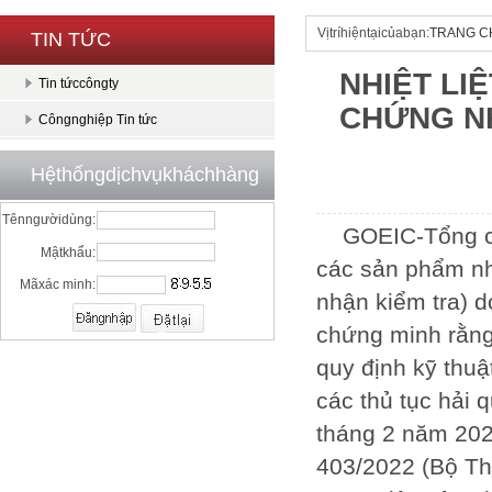
Vịtríhiệntạicủabạn:
TRANG C
TIN TỨC
NHIỆT LI
Tin tứccôngty
CHỨNG N
Côngnghiệp Tin tức
Hệthốngdịchvụkháchhàng
Tênngườidùng:
GOEIC-Tổng cụ
Mậtkhẩu:
các sản phẩm nh
Mãxác minh:
nhận kiểm tra) 
chứng minh rằng
quy định kỹ thuậ
các thủ tục hải 
tháng 2 năm 202
403/2022 (Bộ T