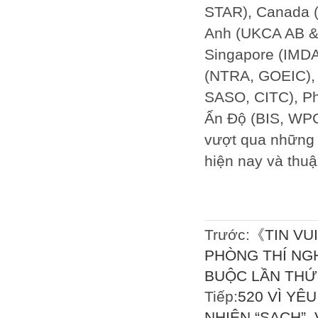
STAR), Canada (
Anh (UKCA AB & 
Singapore (IMDA
(NTRA, GOEIC), 
SASO, CITC), Ph
Ấn Độ (BIS, WPC
vượt qua những 
hiện nay và thuậ
Trước:
《TIN VU
PHÒNG THÍ NG
BUỘC LẦN THỨ
Tiếp:
520 VÌ YÊ
NHIÊN “SẠCH”,