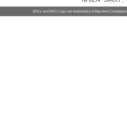
BACL and BACL logo are trademarks of Bay Area Complianc