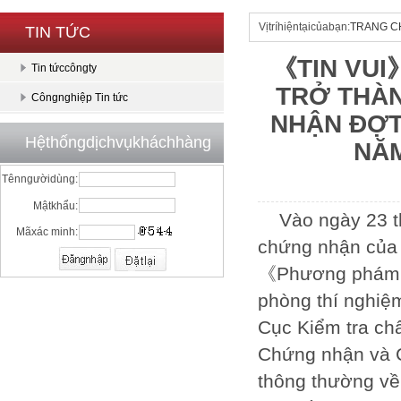
Vịtríhiệntạicủabạn:
TRANG C
TIN TỨC
《TIN VU
Tin tứccôngty
TRỞ THÀN
Côngnghiệp Tin tức
NHẬN ĐỢT
Hệthốngdịchvụkháchhàng
NĂM
Tênngườidùng:
Mậtkhẩu:
Vào ngày 23 
Mãxác minh:
chứng nhận của
《Phương phám q
phòng thí nghiệ
Cục Kiểm tra c
Chứng nhận và C
thông thường về