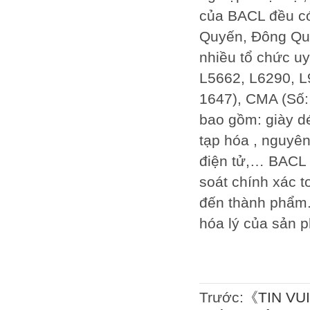
của BACL đều có
Quyến, Đông Qua
nhiều tổ chức u
L5662, L6290, L
1647), CMA (Số:
bao gồm: giày dé
tạp hóa , nguyê
điện tử,… BACL 
soát chính xác t
đến thành phẩm.
hóa lý của sản p
Trước:
《TIN VU