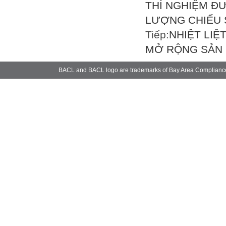
THÍ NGHIỆM Đ
LƯỢNG CHIẾU 
Tiếp:
NHIỆT LI
MỞ RỘNG SẢN 
BACL and BACL logo are trademarks of Bay Area Complianc