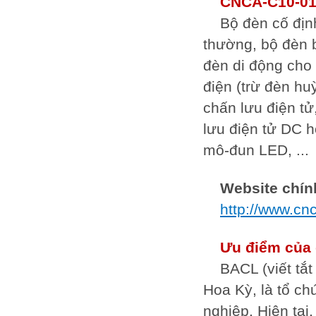
CNCA-C10-01:
Bộ đèn cố địn
thường, bộ đèn 
đèn di động cho
điện (trừ đèn h
chấn lưu điện t
lưu điện tử DC h
mô-đun LED, ...
Website chí
http://www.c
Ưu điểm của 
BACL (viết tắt
Hoa Kỳ, là tổ c
nghiệp. Hiện tại