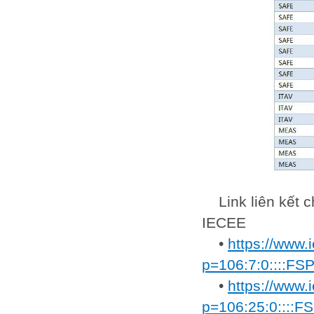
Link liên kết
IECEE
•
https://www.
p=106:7:0::::F
•
https://www.
p=106:25:0::::