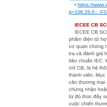
•
https://www.
p=106:25:0::::
IECEE CB SC
IECEE CB SCH
phẩm điện tử hợ
cơ quan chứng n
tra và đánh giá 
tiêu chuẩn IEC.
chỉ CB, là hệ t
thành viên. Mục
cản thương mại 
chứng nhận hoặc
từ đó thúc đẩy s
cuộc chiến thươ