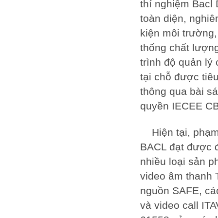
thí nghiệm Bacl
toàn diện, nghiêm
kiện môi trường,
thống chất lượn
trình độ quản lý
tại chỗ được tiê
thông qua bài sá
quyền IECEE CB
Hiện tại, phạ
BACL đạt được đư
nhiều loại sản p
video âm thanh T
nguồn SAFE, các
và video call IT