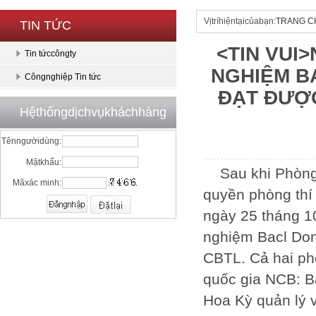
Vịtríhiệntạicủabạn:
TRANG C
TIN TỨC
<TIN VUI
Tin tứccôngty
NGHIỆM B
Côngnghiệp Tin tức
ĐẠT ĐƯỢ
Hệthốngdịchvụkháchhàng
Tênngườidùng:
Mậtkhẩu:
Sau khi Phòng
Mãxác minh:
quyền phòng thí
ngày 25 tháng 1
nghiệm Bacl Do
CBTL. Cả hai ph
quốc gia NCB: B
Hoa Kỳ quản lý 