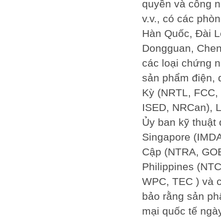
quyền và công 
v.v., có các phò
Hàn Quốc, Đài L
Dongguan, Cheng
các loại chứng 
sản phẩm điện, 
Kỳ (NRTL, FCC,
ISED, NRCan), L
Ủy ban kỹ thuật
Singapore (IMDA
Cập (NTRA, GOEI
Philippines (NTC
WPC, TEC ) và c
bảo rằng sản ph
mại quốc tế ngày