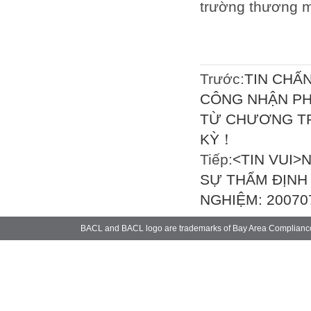
trường thương m
Trước:
TIN CHẤ
CÔNG NHẬN PHÒ
TỪ CHƯƠNG TR
KỲ！
Tiếp:
<TIN VUI>
SỰ THẨM ĐỊNH
NGHIỆM: 200707
BACL and BACL logo are trademarks of Bay Area Complianc