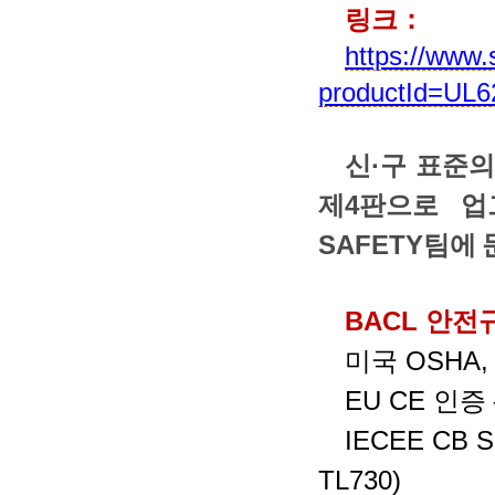
링크
：
https://www.
productId=UL
신
·
구
표준
제
4
판으로
업
SAFETY
팀
에
BACL
안전
미국
OSHA
EU CE
인증
IECEE CB 
TL730)