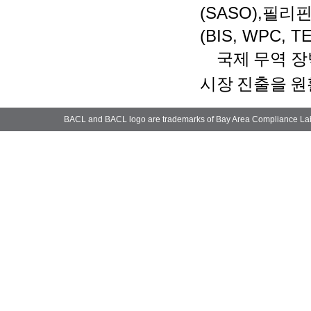
(SASO),
필리
(BIS, WPC, T
국제
무역
장
시장
진출을
원
BACL and BACL logo are trademarks of Bay Area Compliance La