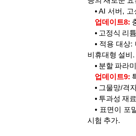
등의
새로운
요
•
AI
서버
,
고
업데이트
8:
•
고정식
리
•
적용
대상
:
비휴대형
설비
.
•
분할
파라
업데이트
9:
•
그물망
/
격
•
투과성
재
•
표면이
포
시험
추가
.