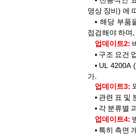
영상
장비
)
에
•
해당
부품
점검해야
하며
업데이트
2:
•
구조
요건
•
UL 4200A (
가
.
업데이트
3:
•
관련
표
및
•
각
분류별
업데이트
4:
•
특히
측면