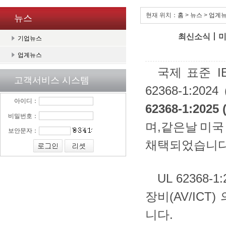
현재 위치：
홈
>
뉴스
>
업계
뉴스
최신소식丨미국표준
기업뉴스
업계뉴스
국제
표준
IE
고객서비스 시스템
62368-1:2024 
아이디：
62368-1:2025 
비밀번호：
며
,
같은날
미국
보안문자：
채택되었습니
UL 62368-1:
장비
(AV/ICT)
니다
.