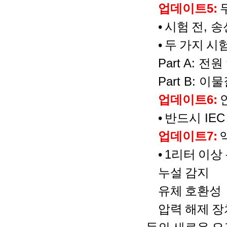
업데이트
5:
•
시험
전
,
송
•
두
가지
시
Part A:
전원
Part B:
이물
업데이트
6:
•
반드시
IEC
업데이트
7:
•
1
리터
이상
누설
감지
유체
호환성
압력
해제
장