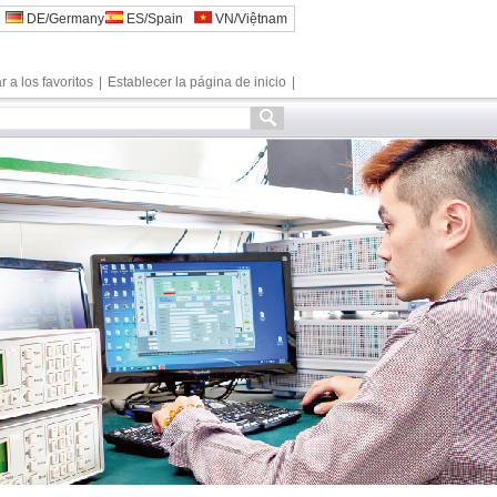
DE/Germany
ES/Spain
VN/Việtnam
 a los favoritos
|
Establecer la página de inicio
|