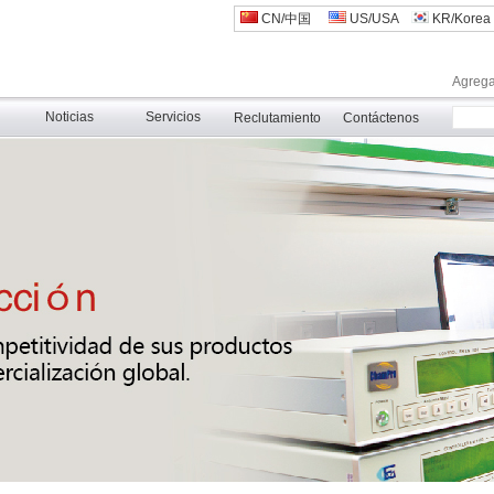
CN/中国
US/USA
KR/Korea
Agregar
Noticias
Servicios
Reclutamiento
Contáctenos