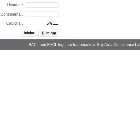
Usuario：
Contraseña：
Captcha：
BACL and BACL logo are trademarks of Bay Area Compliance La