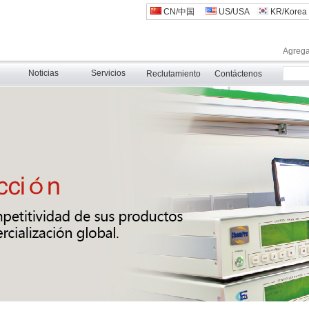
CN/中国
US/USA
KR/Korea
Agregar
Noticias
Servicios
Reclutamiento
Contáctenos