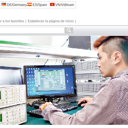
DE/Germany
ES/Spain
VN/Việtnam
 a los favoritos
|
Establecer la página de inicio
|