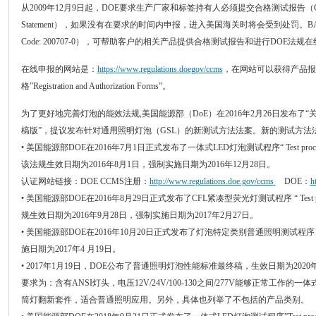
从2009年12月9日起，DOE要求生产厂家和标签持有人必须提交合格测试报告（Certifica
Statement），如果没有在要求的时间内申报，进入美国海关时将会受到处罚。BA
Code: 200707-0），可帮助客户的相关产品提供合格测试报告和进行DOE法规
在线申报的网站是：
https://www.regulations.doegov/ccms
，在网站可以获得产品报告模版“
格”Registration and Authorization Forms”。
为了更好地完善灯泡的能效法规,美国能源部（DoE）在2016年2月26日发布了
槁版”，提议发布针对通用照明灯泡（GSL）的新测试方法法案。新的测试方法法案
• 美国能源部DOE在2016年7月1日正式发布了一体式LED灯泡测试程序“ Test procedures for in 
该法规生效日期为2016年8月1日，强制实施日期为2016年12月28日。
认证网站链接：DOE CCMS注册：
http://www.regulations.doe.gov/ccms
DOE：
h
• 美国能源部DOE在2016年8月29日正式发布了CFL紧凑型荧光灯测试程序 “ Test procedures
规生效日期为2016年9月28日，强制实施日期为2017年2月27日。
• 美国能源部DOE在2016年10月20日正式发布了灯泡特定类别普通照明测试程序
施日期为2017年4 月19日。
• 2017年1月19日，DOE公布了普通照明灯泡性能标准最终稿，生效日期为20
要求为：含有ANSI灯头，电压12V/24V/100-130之间/277V能够正常工
筒灯翻新套件，适合普通照明应用。另外，具体也列举了不包括的产品类别。