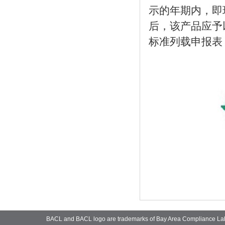
示的年期内，即环
后，该产品应予以回
标准列载申报表
BACL and BACL logo are trademarks of Bay Area Compliance La