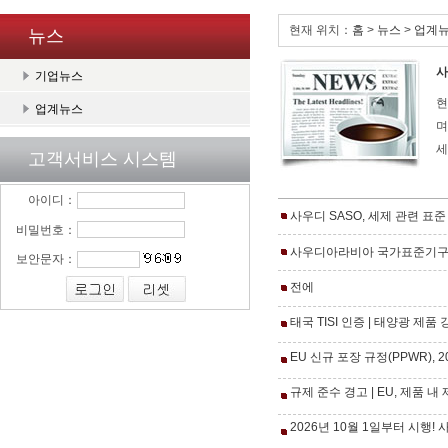
현재 위치：
홈
>
뉴스
>
업계
뉴스
사
기업뉴스
현
업계뉴스
며
세
고객서비스 시스템
아이디：
사우디 SASO, 세제 관련 표준
비밀번호：
사우디아라비아 국가표준기구(S
보안문자：
전에
태국 TISI 인증 | 태양광 제
EU 신규 포장 규정(PPWR),
규제 준수 경고 | EU, 제품 
2026년 10월 1일부터 시행!