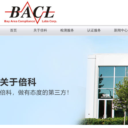
首页
关于倍科
检测服务
认证服务
新闻中心